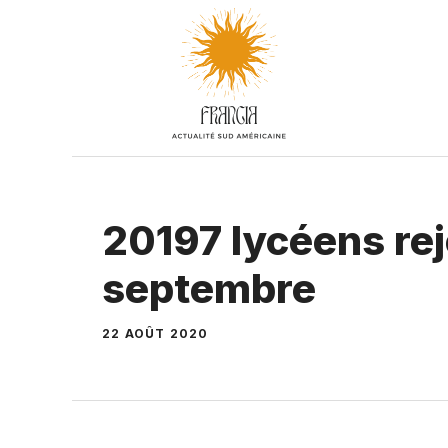
Aller
au
contenu
20197 lycéens rej
septembre
22 AOÛT 2020