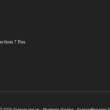
action ? Pas
© 2026
Francia.org.ve
-
Mentions légales
- Francia@orange.f