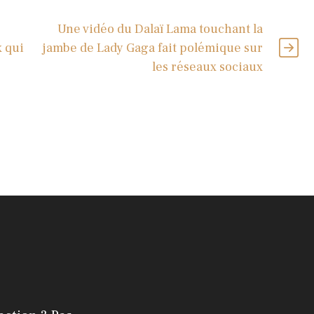
Une vidéo du Dalaï Lama touchant la
x qui
jambe de Lady Gaga fait polémique sur
les réseaux sociaux