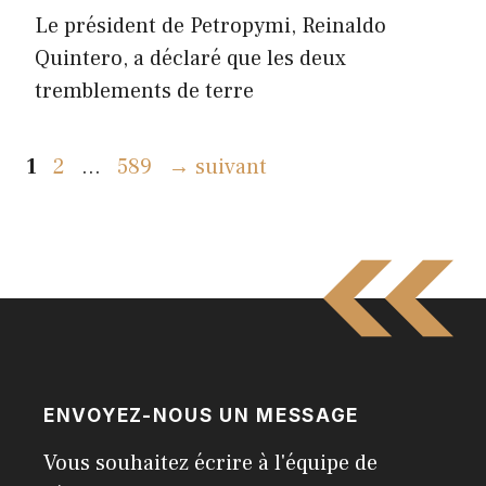
Le président de Petropymi, Reinaldo
Quintero, a déclaré que les deux
tremblements de terre
Page
Page
Page
1
2
…
589
→
suivant
ENVOYEZ-NOUS UN MESSAGE
Vous souhaitez écrire à l'équipe de