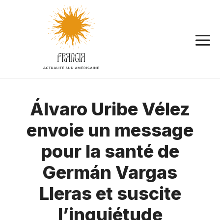
Aller
au
contenu
Álvaro Uribe Vélez
envoie un message
pour la santé de
Germán Vargas
Lleras et suscite
l’inquiétude