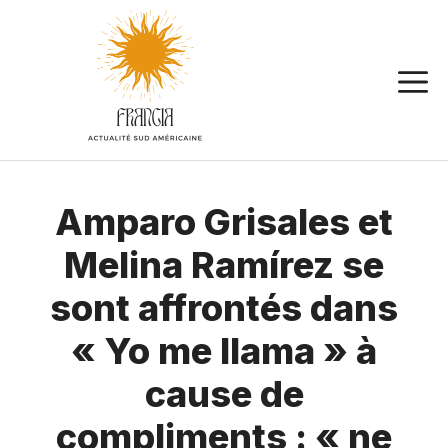
Aller
au
contenu
Amparo Grisales et
Melina Ramírez se
sont affrontés dans
« Yo me llama » à
cause de
compliments : « ne