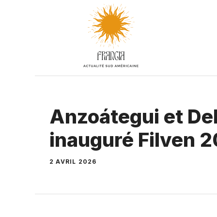
Aller
au
contenu
Anzoátegui et De
inauguré Filven 2
2 AVRIL 2026