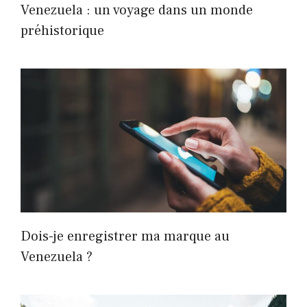
Venezuela : un voyage dans un monde
préhistorique
Dois-je enregistrer ma marque au
Venezuela ?