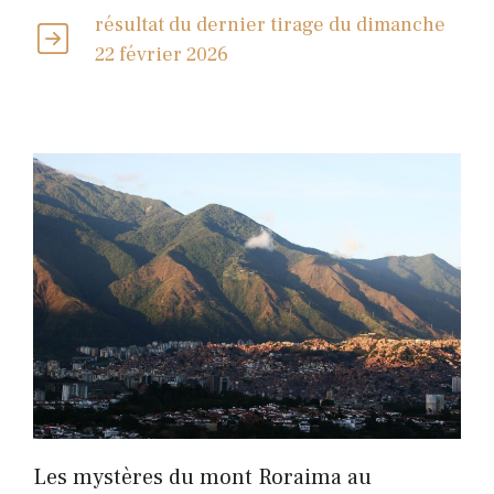
résultat du dernier tirage du dimanche
22 février 2026
Les mystères du mont Roraima au