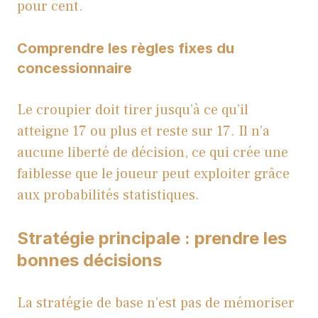
pour cent.
Comprendre les règles fixes du
concessionnaire
Le croupier doit tirer jusqu’à ce qu’il
atteigne 17 ou plus et reste sur 17. Il n’a
aucune liberté de décision, ce qui crée une
faiblesse que le joueur peut exploiter grâce
aux probabilités statistiques.
Stratégie principale : prendre les
bonnes décisions
La stratégie de base n’est pas de mémoriser