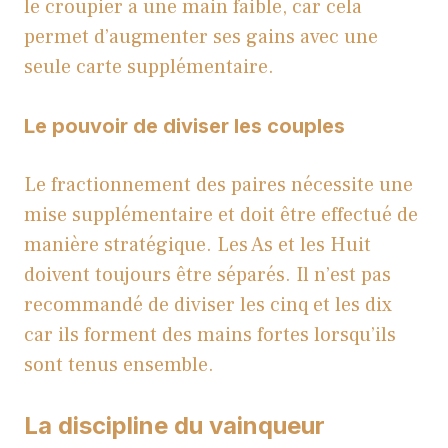
le croupier a une main faible, car cela
permet d’augmenter ses gains avec une
seule carte supplémentaire.
Le pouvoir de diviser les couples
Le fractionnement des paires nécessite une
mise supplémentaire et doit être effectué de
manière stratégique. Les As et les Huit
doivent toujours être séparés. Il n’est pas
recommandé de diviser les cinq et les dix
car ils forment des mains fortes lorsqu’ils
sont tenus ensemble.
La discipline du vainqueur