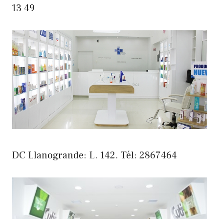
13 49
DC Llanogrande: L. 142. Tél: 2867464