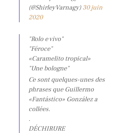
(@ShirleyVarnagy)
30 juin
2020
"Rolo e vivo"
"Féroce"
«Caramelito tropical»
"Une bologne"
Ce sont quelques-unes des
phrases que Guillermo
«Fantástico» González a
collées.
.
DÉCHIRURE