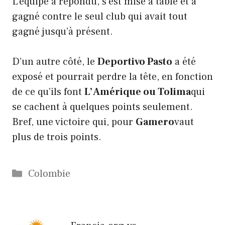
L’équipe a répondu, s’est mise à table et a
gagné contre le seul club qui avait tout
gagné jusqu’à présent.
D’un autre côté, le
Deportivo Pasto
a été
exposé et pourrait perdre la tête, en fonction
de ce qu’ils font
L’Amérique ou Tolima
qui
se cachent à quelques points seulement.
Bref, une victoire qui, pour
Gamero
vaut
plus de trois points.
Catégories
Colombie