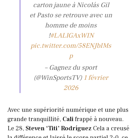
carton jaune à Nicolás Gil
et Pasto se retrouve avec un
homme de moins
!
#LALIGAxWIN
pic.twitter.com/58ENJbIMs
p
– Gagnez du sport
(@WinSportsTV)
1 février
2026
Avec une supériorité numérique et une plus
grande tranquillité,
Cali
frappé à nouveau.
Le 28,
Steven ‘Titi’ Rodríguez
Cela a creusé
la différence et laissé le score partiel 2-0, ce