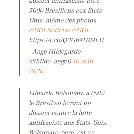
dossier antifasciste avec
5000 Brésiliens aux États-
Unis, même des photos
@UOLNoticias
@UOL
https://t.co/Q2GbXH04LU
– Ange Hildegarde
(@hilde_angel)
10 août
2020
Eduardo Bolsonaro a trahi
le Brésil en livrant un
dossier contre la lutte
antifasciste aux États-Unis.
Bolsonaro-père, est un