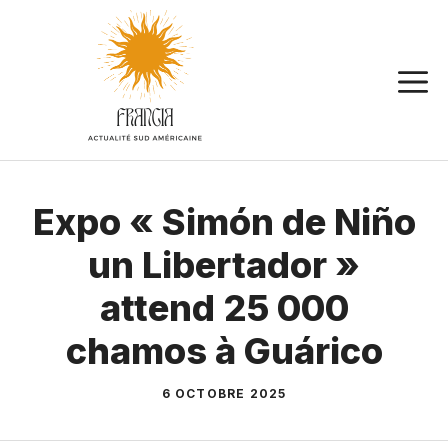
Aller
au
contenu
Expo « Simón de Niño
un Libertador »
attend 25 000
chamos à Guárico
6 OCTOBRE 2025