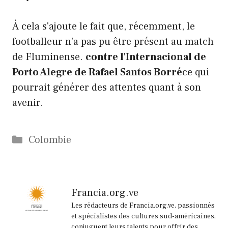
À cela s'ajoute le fait que, récemment, le
footballeur n'a pas pu être présent au match
de Fluminense.
contre l'Internacional de
Porto Alegre de Rafael Santos Borré
ce qui
pourrait générer des attentes quant à son
avenir.
Catégories
Colombie
Francia.org.ve
Les rédacteurs de Francia.org.ve, passionnés
et spécialistes des cultures sud-américaines,
conjuguent leurs talents pour offrir des