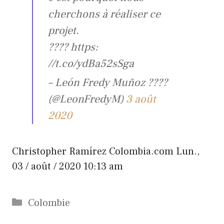
cherchons à réaliser ce
projet.
???? https:
//t.co/ydBa52sSga
– León Fredy Muñoz ????
(@LeonFredyM)
3 août
2020
Christopher Ramírez
Colombia.com
Lun.,
03 / août / 2020 10:13 am
Catégories
Colombie