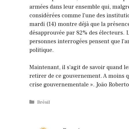
armées dans leur ensemble qui, malgré l
considérées comme l'une des institutio
mardi (14) montre déjà que la présence
désapprouvée par 82% des électeurs. L
personnes interrogées pensent que l'a
politique.
Maintenant, il s'agit de savoir quand 
retirer de ce gouvernement. A moins qu'
crise gouvernementale ». João Roberto, 
Catégories
Brésil