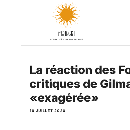
Aller
au
contenu
La réaction des 
critiques de Gilm
«exagérée»
16 JUILLET 2020