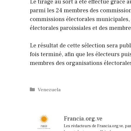
Le tirage au sort a été effectué grâce
parmi les 24 membres des commissions
commissions électorales municipales
électorales paroissiales et des membres
Le résultat de cette sélection sera pu
fois terminé, afin que les électeurs pu
membres des organisations électorales
Catégories
Venezuela
Francia.org.ve
Les rédacteurs de Francia.org.ve, pa