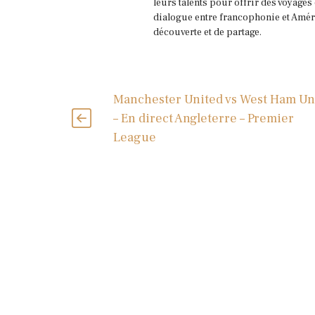
leurs talents pour offrir des voyages
dialogue entre francophonie et Améri
découverte et de partage.
Manchester United vs West Ham Un
– En direct Angleterre – Premier
League