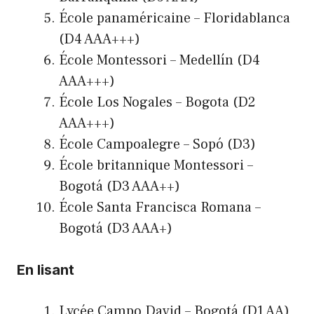
École panaméricaine – Floridablanca
(D4 AAA+++)
École Montessori – Medellín (D4
AAA+++)
École Los Nogales – Bogota (D2
AAA+++)
École Campoalegre – Sopó (D3)
École britannique Montessori –
Bogotá (D3 AAA++)
École Santa Francisca Romana –
Bogotá (D3 AAA+)
En lisant
Lycée Campo David – Bogotá (D1 AA)