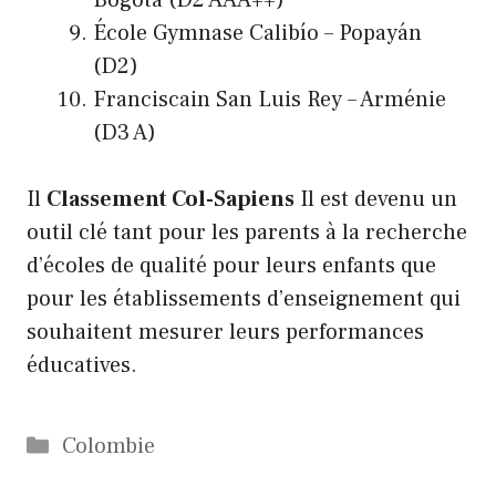
Bogota (D2 AAA++)
École Gymnase Calibío – Popayán
(D2)
Franciscain San Luis Rey – Arménie
(D3 A)
Il
Classement Col-Sapiens
Il est devenu un
outil clé tant pour les parents à la recherche
d’écoles de qualité pour leurs enfants que
pour les établissements d’enseignement qui
souhaitent mesurer leurs performances
éducatives.
Catégories
Colombie