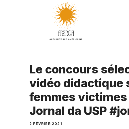
Aller
au
contenu
Le concours sélec
vidéo didactique 
femmes victimes d
Jornal da USP #j
2 FÉVRIER 2021