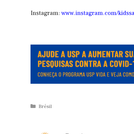
Instagram:
www.instagram.com/kidssav
.
.
Catégories
Brésil