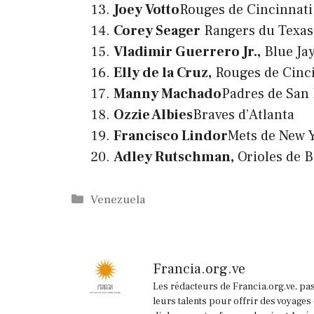
Joey Votto
Rouges de Cincinnati
Corey Seager
Rangers du Texas
Vladimir Guerrero Jr.,
Blue Jay
Elly de la Cruz,
Rouges de Cinc
Manny Machado
Padres de San
Ozzie Albies
Braves d’Atlanta
Francisco Lindor
Mets de New 
Adley Rutschman,
Orioles de B
Catégories
Venezuela
Francia.org.ve
Les rédacteurs de Francia.org.ve, pa
leurs talents pour offrir des voyages