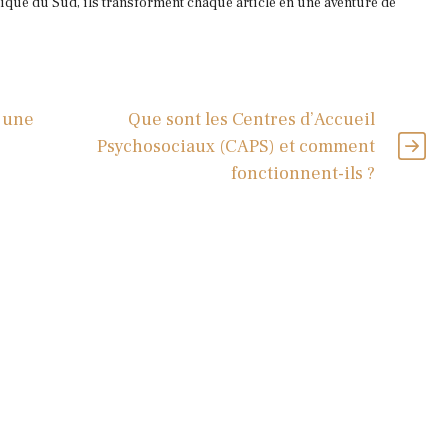
que du Sud, ils transforment chaque article en une aventure de
é une
Que sont les Centres d’Accueil
Psychosociaux (CAPS) et comment
fonctionnent-ils ?