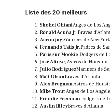
Liste des 20 meilleurs
Shohei Ohtani
Anges de Los Ang
Ronald Acuña Jr.
Braves d’Atlan
Aaron juge
Yankees de New York
Fernando Tatis Jr.
Padres de Sa
Paris sur Mookie
Dodgers de Lo
José Altuve,
Astros de Houston
Julio Rodriguez
Mariners de Se
Matt Olson
Braves d’Atlanta
Alex Bregman
Astros de Houst
Mike Trout
Anges de Los Angel
Freddie Freeman
Dodgers de L
Austin Riley
Braves d’Atlanta