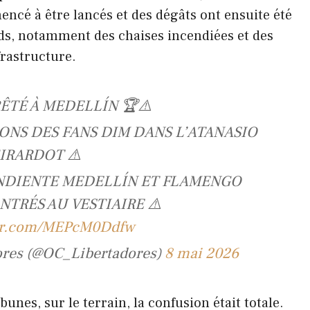
cé à être lancés et des dégâts ont ensuite été
nds, notamment des chaises incendiées et des
frastructure.
ÊTÉ À MEDELLÍN 🏆⚠️
ONS DES FANS DIM DANS L’ATANASIO
IRARDOT ⚠️
ENDIENTE MEDELLÍN ET FLAMENGO
TRÉS AU VESTIAIRE ⚠️
ter.com/MEPcM0Ddfw
dores (@OC_Libertadores)
8 mai 2026
bunes, sur le terrain, la confusion était totale.