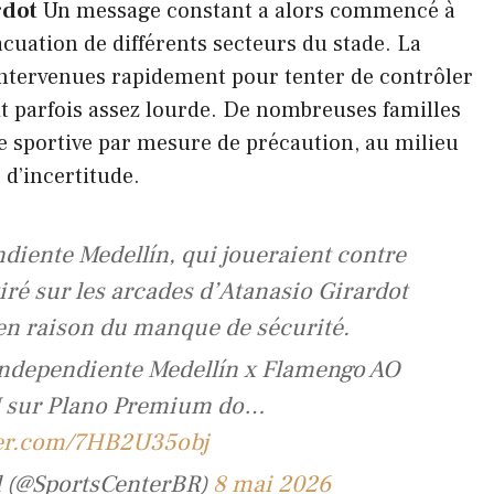
rdot
Un message constant a alors commencé à
uation de différents secteurs du stade. La
 intervenues rapidement pour tenter de contrôler
it parfois assez lourde. De nombreuses familles
 sportive par mesure de précaution, au milieu
 d’incertitude.
diente Medellín, qui joueraient contre
ré sur les arcades d’Atanasio Girardot
é en raison du manque de sécurité.
’Independiente Medellín x Flamengo AO
N sur Plano Premium do…
ter.com/7HB2U35obj
il (@SportsCenterBR)
8 mai 2026