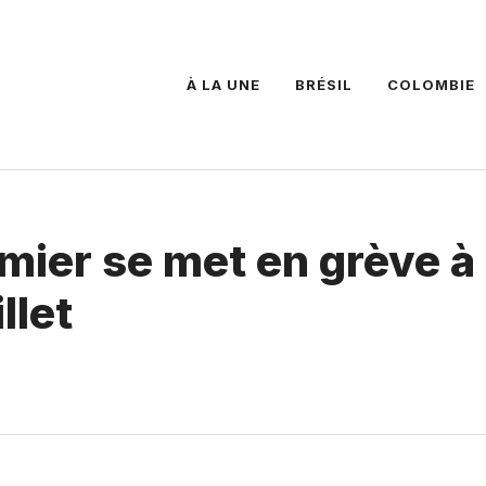
À LA UNE
BRÉSIL
COLOMBIE
rmier se met en grève à
llet