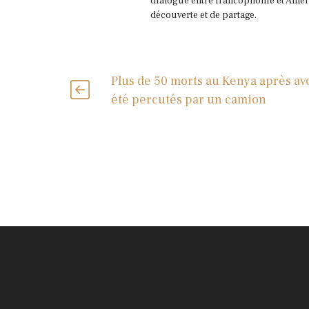
dialogue entre francophonie et Améri
découverte et de partage.
Plus de 50 morts au Kenya après av
été percutés par un camion