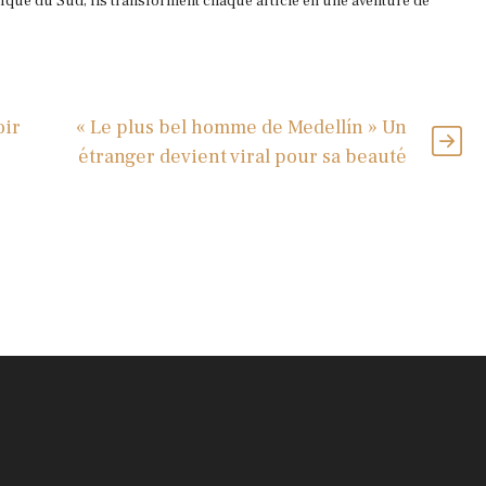
que du Sud, ils transforment chaque article en une aventure de
oir
« Le plus bel homme de Medellín » Un
étranger devient viral pour sa beauté