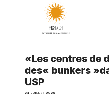
Aller
au
contenu
«Les centres de
des« bunkers »dan
USP
24 JUILLET 2020