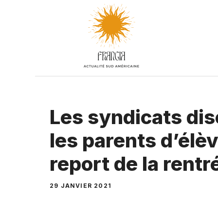
Aller
au
contenu
Les syndicats dis
les parents d’élè
report de la rentr
29 JANVIER 2021