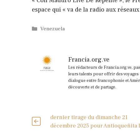
« Con Maduro Live De Repente », le Prés
espace qui « va de la radio aux réseaux,
Catégories
Venezuela
Francia.org.ve
Les rédacteurs de Francia.org.ve, pa
leurs talents pour offrir des voyages
dialogue entre francophonie et Améri
découverte et de partage.
dernier tirage du dimanche 21
décembre 2025 pour Antioqueñita 