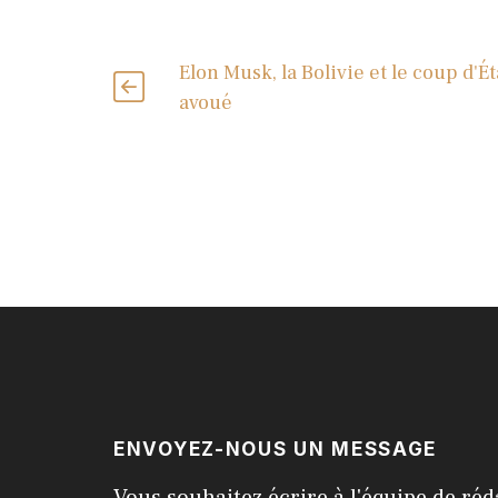
Elon Musk, la Bolivie et le coup d'Ét
avoué
ENVOYEZ-NOUS UN MESSAGE