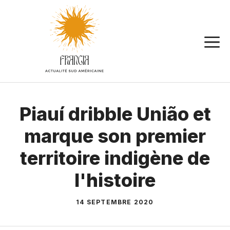
Aller
au
contenu
Piauí dribble União et
marque son premier
territoire indigène de
l'histoire
14 SEPTEMBRE 2020