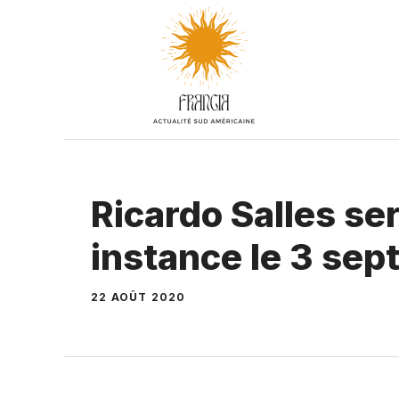
Aller
au
contenu
Ricardo Salles se
instance le 3 se
22 AOÛT 2020