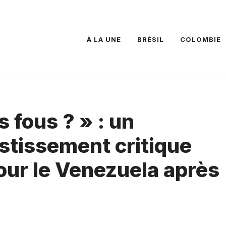
À LA UNE
BRÉSIL
COLOMBIE
s fous ? » : un
estissement critique
our le Venezuela après