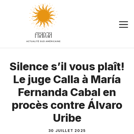
Aller
au
contenu
Silence s’il vous plaît!
Le juge Calla à María
Fernanda Cabal en
procès contre Álvaro
Uribe
30 JUILLET 2025