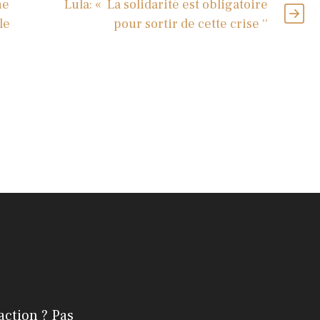
ne
Lula: « La solidarité est obligatoire
le
pour sortir de cette crise ''
action ? Pas