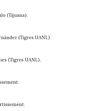
lo (Tijuana).
ernández (Tigres UANL).
nes (Tigres UANL).
issement.
ertissement.