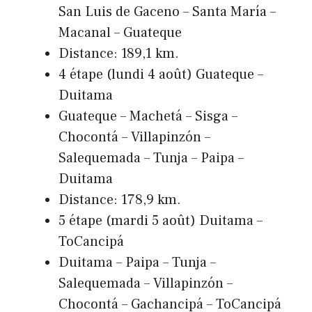
San Luis de Gaceno – Santa María –
Macanal – Guateque
Distance: 189,1 km.
4 étape (lundi 4 août) Guateque –
Duitama
Guateque – Machetá – Sisga –
Chocontá – Villapinzón –
Salequemada – Tunja – Paipa –
Duitama
Distance: 178,9 km.
5 étape (mardi 5 août) Duitama –
ToCancipá
Duitama – Paipa – Tunja –
Salequemada – Villapinzón –
Chocontá – Gachancipá – ToCancipá