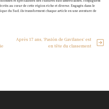
ssionnés et spécialistes des cultures sud-américaines, conjuguent
 écrits au cœur de cette région riche et diverse. Engagés dans le
que du Sud, ils transforment chaque article en une aventure de
Après 17 ans, 'Pasión de Gavilanes' est
ie
en tête du classement