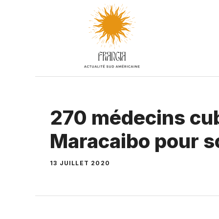
Aller
au
contenu
270 médecins cub
Maracaibo pour so
13 JUILLET 2020