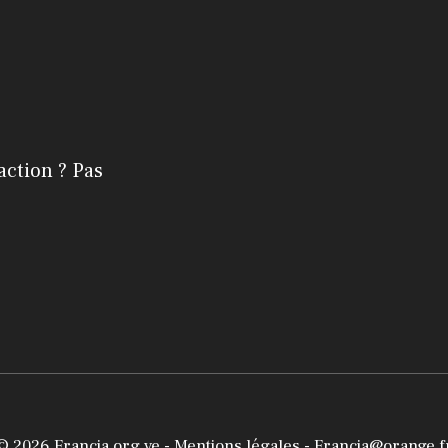
action ? Pas
© 2026
Francia.org.ve
-
Mentions légales
- Francia@orange.f