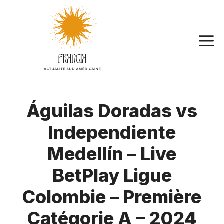
Aller
au
contenu
Águilas Doradas vs
Independiente
Medellín – Live
BetPlay Ligue
Colombie – Première
Catégorie A – 2024