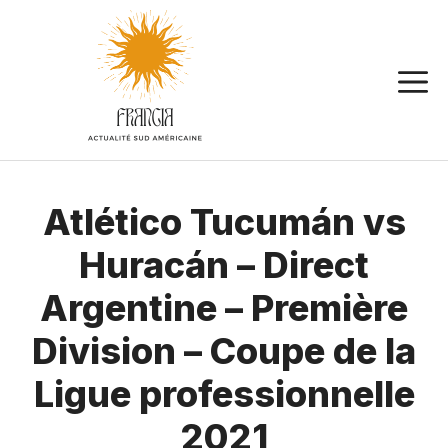
Aller
au
contenu
Atlético Tucumán vs
Huracán – Direct
Argentine – Première
Division – Coupe de la
Ligue professionnelle
2021