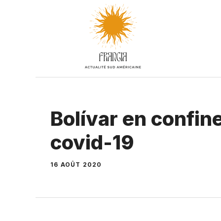
Aller
au
contenu
Bolívar en confi
covid-19
16 AOÛT 2020