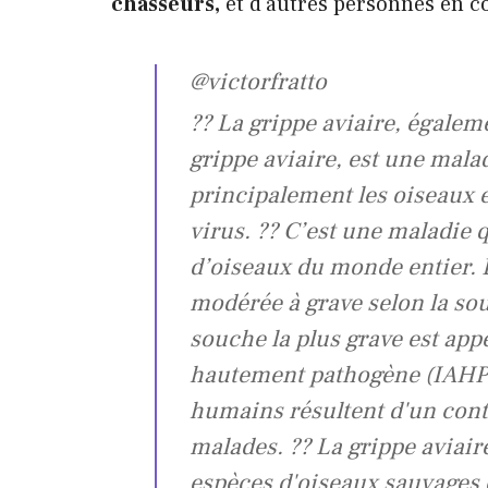
chasseurs,
et d'autres personnes en co
@victorfratto
?? La grippe aviaire, égale
grippe aviaire, est une mala
principalement les oiseaux 
virus. ?? C’est une maladie q
d’oiseaux du monde entier. 
modérée à grave selon la so
souche la plus grave est app
hautement pathogène (IAHP)
humains résultent d'un conta
malades. ?? La grippe aviair
espèces d'oiseaux sauvages 