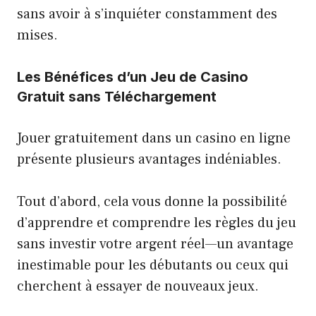
sans avoir à s’inquiéter constamment des
mises.
Les Bénéfices d’un Jeu de Casino
Gratuit sans Téléchargement
Jouer gratuitement dans un casino en ligne
présente plusieurs avantages indéniables.
Tout d’abord, cela vous donne la possibilité
d’apprendre et comprendre les règles du jeu
sans investir votre argent réel—un avantage
inestimable pour les débutants ou ceux qui
cherchent à essayer de nouveaux jeux.