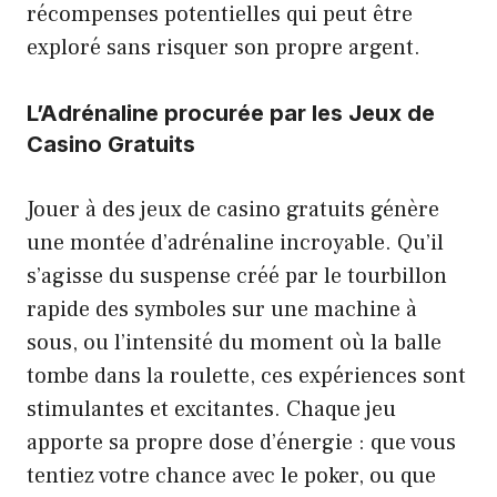
récompenses potentielles qui peut être
exploré sans risquer son propre argent.
L’Adrénaline procurée par les Jeux de
Casino Gratuits
Jouer à des jeux de casino gratuits génère
une montée d’adrénaline incroyable. Qu’il
s’agisse du suspense créé par le tourbillon
rapide des symboles sur une machine à
sous, ou l’intensité du moment où la balle
tombe dans la roulette, ces expériences sont
stimulantes et excitantes. Chaque jeu
apporte sa propre dose d’énergie : que vous
tentiez votre chance avec le poker, ou que