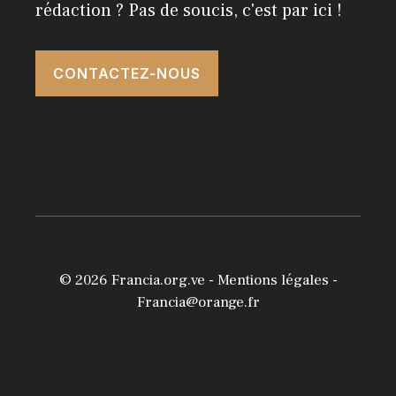
rédaction ? Pas de soucis, c'est par ici !
CONTACTEZ-NOUS
© 2026
Francia.org.ve
-
Mentions légales
-
Francia@orange.fr