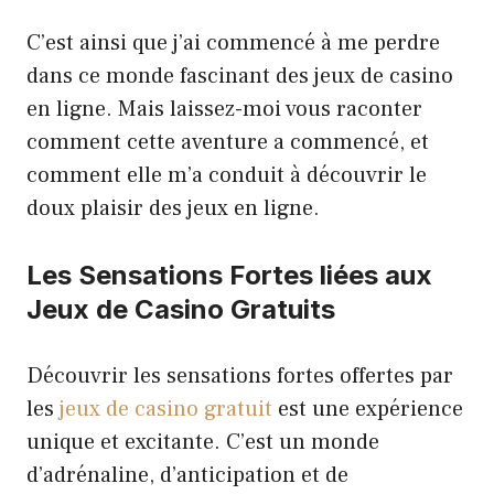
C’est ainsi que j’ai commencé à me perdre
dans ce monde fascinant des jeux de casino
en ligne. Mais laissez-moi vous raconter
comment cette aventure a commencé, et
comment elle m’a conduit à découvrir le
doux plaisir des jeux en ligne.
Les Sensations Fortes liées aux
Jeux de Casino Gratuits
Découvrir les sensations fortes offertes par
les
jeux de casino gratuit
est une expérience
unique et excitante. C’est un monde
d’adrénaline, d’anticipation et de