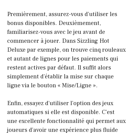
Premièrement, assurez-vous d’utiliser les
bonus disponibles. Deuxièmement,
familiarisez-vous avec le jeu avant de
commencer à jouer. Dans Sizzling Hot
Deluxe par exemple, on trouve cinq rouleaux
et autant de lignes pour les paiements qui
restent actives par défaut. Il suffit alors
simplement d’établir la mise sur chaque
ligne via le bouton « Mise/Ligne ».
Enfin, essayez d’utiliser l’option des jeux
automatiques si elle est disponible. C’est
une excellente fonctionnalité qui permet aux
joueurs d’avoir une expérience plus fluide