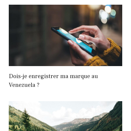
Dois-je enregistrer ma marque au
Venezuela ?