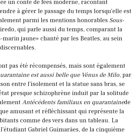
ée un conte de fées moderne, racontant
prendre à gérer le passage du temps lorsqu'elle est
également parmi les mentions honorables
Sous-
iredo, qui parle aussi du temps, comparant la
s-marin jaune» chanté par les Beatles, au sein
ndiscernables.
'ont pas été récompensés, mais sont également
uarantaine est aussi belle que Vénus de Milo
, par
son entre l'isolement et la statue sans bras, se
état presque schizophrène induit par la solitude
également
Antécédents familiaux en quarantaine
de
ue amusant et réfléchissant qui représente la
habitants comme des vers dans un tableau.
La
e l'étudiant Gabriel Guimarães, de la cinquième