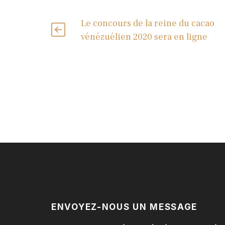
Le concours de la reine du cacao
vénézuélien 2020 sera en ligne
ENVOYEZ-NOUS UN MESSAGE