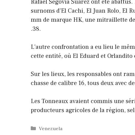
Rafael Segovia Suárez ont été abattus.
surnoms d'El Cachi, El Juan Rolo, El Ru
mm de marque HK, une mitraillette de
.38.
L'autre confrontation a eu lieu le mêm
cette entité, où El Eduard et Orlandito 
Sur les lieux, les responsables ont ra
chasse de calibre 16, tous deux avec d
Les Tonneaux avaient commis une séri
producteurs agricoles de la région, se
Catégories
Venezuela