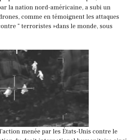
par la nation nord-américaine, a subi un
 drones, comme en témoignent les attaques
ontre " terroristes »dans le monde, sous
l'action menée par les États-Unis contre le