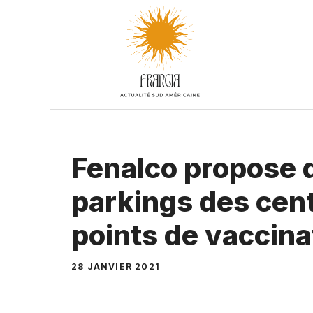
Aller
au
contenu
Fenalco propose d
parkings des cen
points de vaccina
28 JANVIER 2021