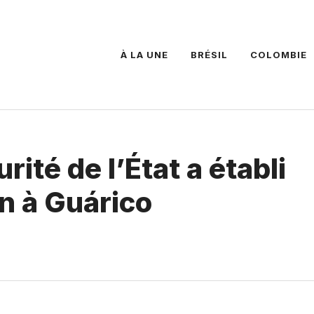
À LA UNE
BRÉSIL
COLOMBIE
rité de l’État a établi
on à Guárico