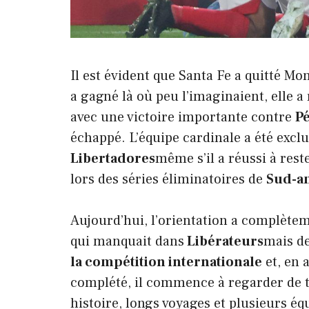
Il est évident que Santa Fe a quitté M
a gagné là où peu l’imaginaient, elle a
avec une victoire importante contre
P
échappé. L’équipe cardinale a été excl
Libertadores
même s’il a réussi à rest
lors des séries éliminatoires de
Sud-a
Aujourd’hui, l’orientation a complète
qui manquait dans
Libérateurs
mais de
la compétition internationale
et, en 
complété, il commence à regarder de tr
histoire, longs voyages et plusieurs éq