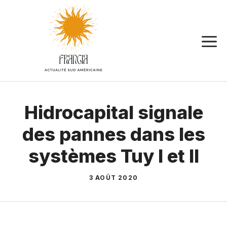
Aller
au
contenu
Hidrocapital signale
des pannes dans les
systèmes Tuy I et II
3 AOÛT 2020