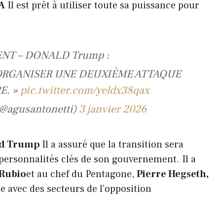
A
Il est prêt à utiliser toute sa puissance pour
NT – DONALD Trump :
 ORGANISER UNE DEUXIÈME ATTAQUE
E. »
pic.twitter.com/yeldx38qax
 (@agusantonetti)
3 janvier 2026
ld Trump
Il a assuré que la transition sera
ersonnalités clés de son gouvernement. Il a
Rubio
et au chef du Pentagone,
Pierre Hegseth,
e avec des secteurs de l’opposition