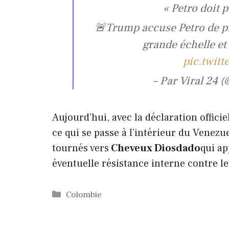
« Petro doit 
🚨Trump accuse Petro de pr
grande échelle et
pic.twit
– Par Viral 24 
Aujourd’hui, avec la déclaration officie
ce qui se passe à l’intérieur du Venezu
tournés vers
Cheveux Diosdado
qui ap
éventuelle résistance interne contre l
Catégories
Colombie