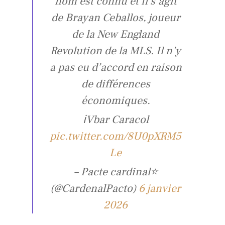
nom est connu et il s’agit
de Brayan Ceballos, joueur
de la New England
Revolution de la MLS. Il n’y
a pas eu d’accord en raison
de différences
économiques.
ℹ️Vbar Caracol
pic.twitter.com/8U0pXRM5
Le
– Pacte cardinal⭐
(@CardenalPacto)
6 janvier
2026