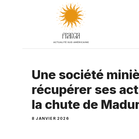
Aller
au
contenu
Une société miniè
récupérer ses act
la chute de Madu
8 JANVIER 2026